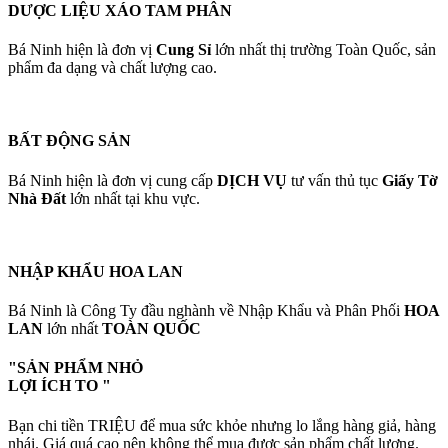
DƯỢC LIỆU XÁO TAM PHÂN
Bá Ninh hiện là đơn vị
Cung Sỉ
lớn nhất thị trường Toàn Quốc, sản
phẩm đa dạng và chất lượng cao.
BẤT ĐỘNG SẢN
Bá Ninh hiện là đơn vị cung cấp
DỊCH VỤ
tư vấn thủ tục
Giấy Tờ
Nhà Đất
lớn nhất tại khu vực.
NHẬP KHẨU HOA LAN
Bá Ninh là Công Ty đầu nghành về Nhập Khẩu và Phân Phối
HOA
LAN
lớn nhất
TOÀN QUỐC
"SẢN PHẨM NHỎ
LỢI ÍCH TO
"
Bạn chi tiền TRIỆU để mua sức khỏe nhưng lo lắng hàng giả, hàng
nhái. Giá quá cao nên không thể mua được sản phẩm chất lượng.