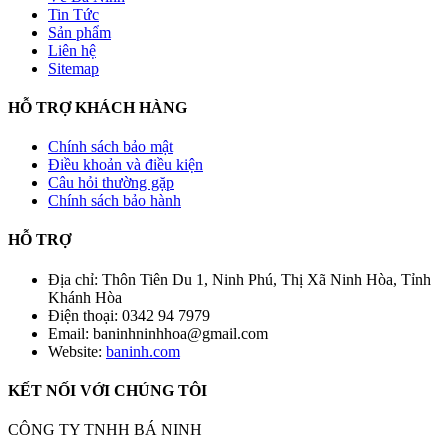
Tin Tức
Sản phẩm
Liên hệ
Sitemap
HỖ TRỢ KHÁCH HÀNG
Chính sách bảo mật
Điều khoản và điều kiện
Câu hỏi thường gặp
Chính sách bảo hành
HỖ TRỢ
Địa chỉ: Thôn Tiên Du 1, Ninh Phú, Thị Xã Ninh Hòa, Tỉnh
Khánh Hòa
Điện thoại: 0342 94 7979
Email: baninhninhhoa@gmail.com
Website:
baninh.com
KẾT NỐI VỚI CHÚNG TÔI
CÔNG TY TNHH BÁ NINH