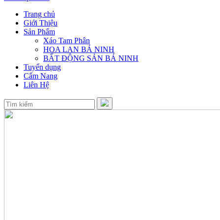
Trang chủ
Giới Thiệu
Sản Phẩm
Xáo Tam Phân
HOA LAN BÁ NINH
BẤT ĐỘNG SẢN BÁ NINH
Tuyển dụng
Cẩm Nang
Liên Hệ