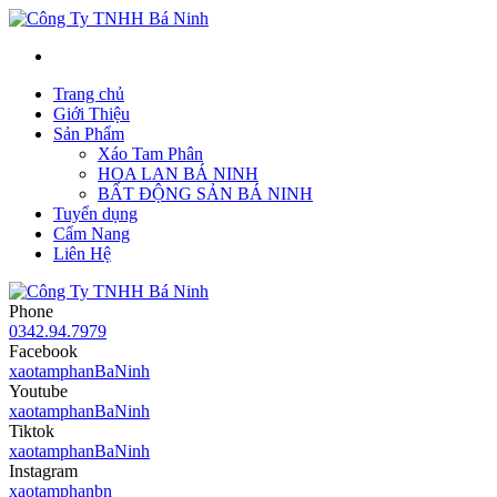
Trang chủ
Giới Thiệu
Sản Phẩm
Xáo Tam Phân
HOA LAN BÁ NINH
BẤT ĐỘNG SẢN BÁ NINH
Tuyển dụng
Cẩm Nang
Liên Hệ
Phone
0342.94.7979
Facebook
xaotamphanBaNinh
Youtube
xaotamphanBaNinh
Tiktok
xaotamphanBaNinh
Instagram
xaotamphanbn