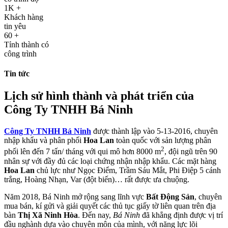
1K
+
Khách hàng
tin yêu
60
+
Tỉnh thành có
công trình
Tin tức
Lịch sử hình thành và phát triển của
Công Ty TNHH Bá Ninh
Công Ty TNHH Bá Ninh
được thành lập vào 5-13-2016, chuyên
nhập khẩu và phân phối
Hoa Lan
toàn quốc với sản lượng phân
2
phối lên đến 7 tấn/ tháng với qui mô hơn 8000 m
, đội ngũ trên 90
nhân sự với đầy đủ các loại chứng nhận nhập khẩu. Các mặt hàng
Hoa Lan
chủ lực như Ngọc Điểm, Trầm Sáu Mắt, Phi Điệp 5 cánh
trắng, Hoàng Nhạn, Var (đột biến)… rất được ưa chuộng.
Năm 2018, Bá Ninh mở rộng sang lĩnh vực
Bất Động Sản
, chuyên
mua bán, kí gửi và giải quyết các thủ tục giấy tờ liên quan trên địa
bàn
Thị Xã Ninh Hòa
. Đến nay,
Bá Ninh
đã khẳng định được vị trí
đầu nghành dựa vào chuyên môn của mình, với năng lực lõi