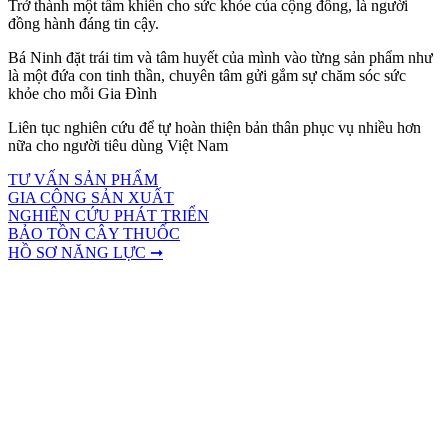
Trở thành một tấm khiên cho sức khỏe của cộng đồng, là người
đồng hành đáng tin cậy.
Bá Ninh đặt trái tim và tâm huyết của mình vào từng sản phẩm như
là một đứa con tinh thần, chuyên tâm gửi gắm sự chăm sóc sức
khỏe cho mỗi Gia Đình
Liên tục nghiên cứu để tự hoàn thiện bản thân phục vụ nhiều hơn
nữa cho người tiêu dùng Việt Nam
TƯ VẤN SẢN PHẨM
GIA CÔNG SẢN XUẤT
NGHIÊN CỨU PHÁT TRIỂN
BẢO TỒN CÂY THUỐC
HỒ SƠ NĂNG LỰC ➞