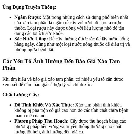
Ứng Dụng Truyền Thống:
Ngâm Rượu:
Một trong những cách sử dụng phổ biến nhất
của xáo tam phân là ngâm rễ cây với rượu để tạo ra rượu
thuốc. Loại rượu này được uống với liều lượng nhỏ để tận
dụng các lợi ích sức khỏe.
Sắc Nước Uống:
Rễ cây thường được sắc để lấy nước uống
hàng ngày, dùng như một loại nước uống thuốc để điều trị và
phòng ngừa bệnh tật.
Các Yếu Tố Ảnh Hưởng Đến Báo Giá Xáo Tam
Phân
Khi tìm hiểu về báo giá xáo tam phân, có nhiều yếu tố cần được
xem xét để đảm bảo giá cả hợp lý và chính xác.
Chất Lượng Cây:
Độ Tinh Khiết Và Xác Thực:
Xáo tam phân tinh khiết,
không bị pha trộn có giá cao hơn do các tính chất chữa bệnh
mạnh mẽ của nó.
Phương Pháp Thu Hoạch:
Cây được thu hoạch bằng các
phương pháp bền vững và truyền thống thường cho chất
lượng tốt hơn, ảnh hưởng đến giá cả.