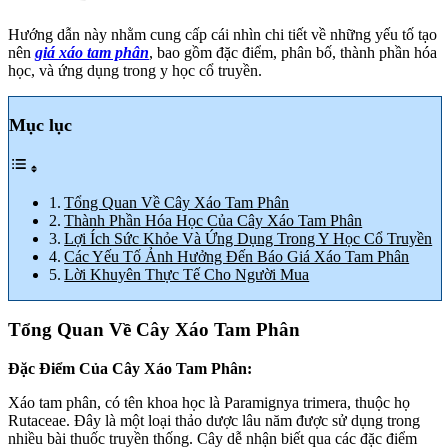
Hướng dẫn này nhằm cung cấp cái nhìn chi tiết về những yếu tố tạo
nên
giá xáo tam phân
, bao gồm đặc điểm, phân bố, thành phần hóa
học, và ứng dụng trong y học cổ truyền.
Mục lục
Tổng Quan Về Cây Xáo Tam Phân
Thành Phần Hóa Học Của Cây Xáo Tam Phân
Lợi Ích Sức Khỏe Và Ứng Dụng Trong Y Học Cổ Truyền
Các Yếu Tố Ảnh Hưởng Đến Báo Giá Xáo Tam Phân
Lời Khuyên Thực Tế Cho Người Mua
Tổng Quan Về Cây Xáo Tam Phân
Đặc Điểm Của Cây Xáo Tam Phân:
Xáo tam phân, có tên khoa học là Paramignya trimera, thuộc họ
Rutaceae. Đây là một loại thảo dược lâu năm được sử dụng trong
nhiều bài thuốc truyền thống. Cây dễ nhận biết qua các đặc điểm