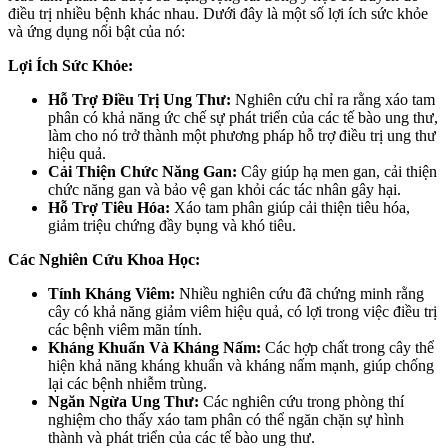
điều trị nhiều bệnh khác nhau. Dưới đây là một số lợi ích sức khỏe
và ứng dụng nổi bật của nó:
Lợi Ích Sức Khỏe:
Hỗ Trợ Điều Trị Ung Thư:
Nghiên cứu chỉ ra rằng xáo tam
phân có khả năng ức chế sự phát triển của các tế bào ung thư,
làm cho nó trở thành một phương pháp hỗ trợ điều trị ung thư
hiệu quả.
Cải Thiện Chức Năng Gan:
Cây giúp hạ men gan, cải thiện
chức năng gan và bảo vệ gan khỏi các tác nhân gây hại.
Hỗ Trợ Tiêu Hóa:
Xáo tam phân giúp cải thiện tiêu hóa,
giảm triệu chứng đầy bụng và khó tiêu.
Các Nghiên Cứu Khoa Học:
Tính Kháng Viêm:
Nhiều nghiên cứu đã chứng minh rằng
cây có khả năng giảm viêm hiệu quả, có lợi trong việc điều trị
các bệnh viêm mãn tính.
Kháng Khuẩn Và Kháng Nấm:
Các hợp chất trong cây thể
hiện khả năng kháng khuẩn và kháng nấm mạnh, giúp chống
lại các bệnh nhiễm trùng.
Ngăn Ngừa Ung Thư:
Các nghiên cứu trong phòng thí
nghiệm cho thấy xáo tam phân có thể ngăn chặn sự hình
thành và phát triển của các tế bào ung thư.