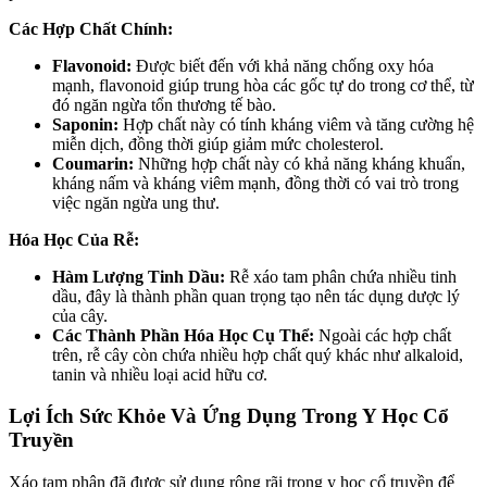
Các Hợp Chất Chính:
Flavonoid:
Được biết đến với khả năng chống oxy hóa
mạnh, flavonoid giúp trung hòa các gốc tự do trong cơ thể, từ
đó ngăn ngừa tổn thương tế bào.
Saponin:
Hợp chất này có tính kháng viêm và tăng cường hệ
miễn dịch, đồng thời giúp giảm mức cholesterol.
Coumarin:
Những hợp chất này có khả năng kháng khuẩn,
kháng nấm và kháng viêm mạnh, đồng thời có vai trò trong
việc ngăn ngừa ung thư.
Hóa Học Của Rễ:
Hàm Lượng Tinh Dầu:
Rễ xáo tam phân chứa nhiều tinh
dầu, đây là thành phần quan trọng tạo nên tác dụng dược lý
của cây.
Các Thành Phần Hóa Học Cụ Thể:
Ngoài các hợp chất
trên, rễ cây còn chứa nhiều hợp chất quý khác như alkaloid,
tanin và nhiều loại acid hữu cơ.
Lợi Ích Sức Khỏe Và Ứng Dụng Trong Y Học Cổ
Truyền
Xáo tam phân đã được sử dụng rộng rãi trong y học cổ truyền để