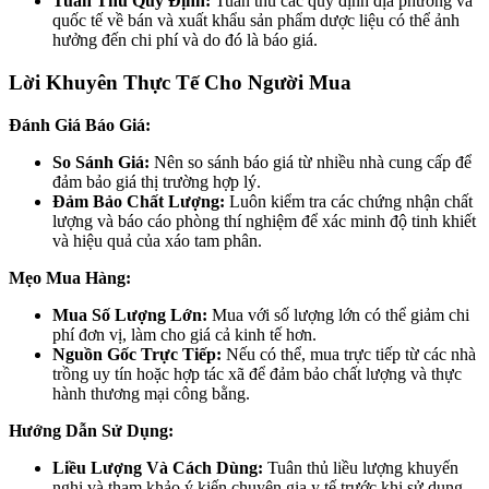
Tuân Thủ Quy Định:
Tuân thủ các quy định địa phương và
quốc tế về bán và xuất khẩu sản phẩm dược liệu có thể ảnh
hưởng đến chi phí và do đó là báo giá.
Lời Khuyên Thực Tế Cho Người Mua
Đánh Giá Báo Giá:
So Sánh Giá:
Nên so sánh báo giá từ nhiều nhà cung cấp để
đảm bảo giá thị trường hợp lý.
Đảm Bảo Chất Lượng:
Luôn kiểm tra các chứng nhận chất
lượng và báo cáo phòng thí nghiệm để xác minh độ tinh khiết
và hiệu quả của xáo tam phân.
Mẹo Mua Hàng:
Mua Số Lượng Lớn:
Mua với số lượng lớn có thể giảm chi
phí đơn vị, làm cho giá cả kinh tế hơn.
Nguồn Gốc Trực Tiếp:
Nếu có thể, mua trực tiếp từ các nhà
trồng uy tín hoặc hợp tác xã để đảm bảo chất lượng và thực
hành thương mại công bằng.
Hướng Dẫn Sử Dụng:
Liều Lượng Và Cách Dùng:
Tuân thủ liều lượng khuyến
nghị và tham khảo ý kiến chuyên gia y tế trước khi sử dụng