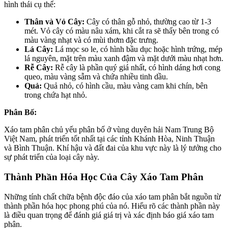
hình thái cụ thể:
Thân và Vỏ Cây:
Cây có thân gỗ nhỏ, thường cao từ 1-3
mét. Vỏ cây có màu nâu xám, khi cắt ra sẽ thấy bên trong có
màu vàng nhạt và có mùi thơm đặc trưng.
Lá Cây:
Lá mọc so le, có hình bầu dục hoặc hình trứng, mép
lá nguyên, mặt trên màu xanh đậm và mặt dưới màu nhạt hơn.
Rễ Cây:
Rễ cây là phần quý giá nhất, có hình dáng hơi cong
queo, màu vàng sẫm và chứa nhiều tinh dầu.
Quả:
Quả nhỏ, có hình cầu, màu vàng cam khi chín, bên
trong chứa hạt nhỏ.
Phân Bố:
Xáo tam phân chủ yếu phân bố ở vùng duyên hải Nam Trung Bộ
Việt Nam, phát triển tốt nhất tại các tỉnh Khánh Hòa, Ninh Thuận
và Bình Thuận. Khí hậu và đất đai của khu vực này là lý tưởng cho
sự phát triển của loại cây này.
Thành Phần Hóa Học Của Cây Xáo Tam Phân
Những tính chất chữa bệnh độc đáo của xáo tam phân bắt nguồn từ
thành phần hóa học phong phú của nó. Hiểu rõ các thành phần này
là điều quan trọng để đánh giá giá trị và xác định báo giá xáo tam
phân.