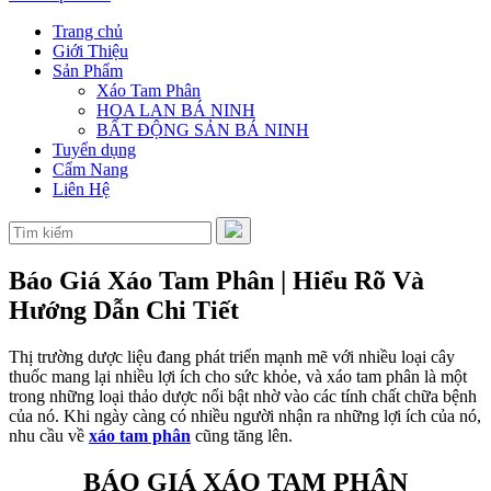
Trang chủ
Giới Thiệu
Sản Phẩm
Xáo Tam Phân
HOA LAN BÁ NINH
BẤT ĐỘNG SẢN BÁ NINH
Tuyển dụng
Cẩm Nang
Liên Hệ
Báo Giá Xáo Tam Phân | Hiểu Rõ Và
Hướng Dẫn Chi Tiết
Thị trường dược liệu đang phát triển mạnh mẽ với nhiều loại cây
thuốc mang lại nhiều lợi ích cho sức khỏe, và xáo tam phân là một
trong những loại thảo dược nổi bật nhờ vào các tính chất chữa bệnh
của nó. Khi ngày càng có nhiều người nhận ra những lợi ích của nó,
nhu cầu về
xáo tam phân
cũng tăng lên.
BÁO GIÁ XÁO TAM PHÂN