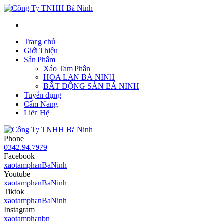
Trang chủ
Giới Thiệu
Sản Phẩm
Xáo Tam Phân
HOA LAN BÁ NINH
BẤT ĐỘNG SẢN BÁ NINH
Tuyển dụng
Cẩm Nang
Liên Hệ
Phone
0342.94.7979
Facebook
xaotamphanBaNinh
Youtube
xaotamphanBaNinh
Tiktok
xaotamphanBaNinh
Instagram
xaotamphanbn