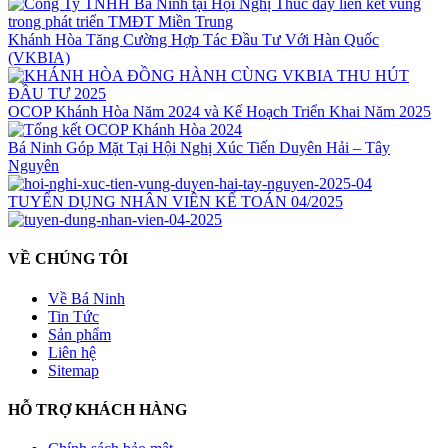
Khánh Hòa Tăng Cường Hợp Tác Đầu Tư Với Hàn Quốc
(VKBIA)
OCOP Khánh Hòa Năm 2024 và Kế Hoạch Triển Khai Năm 2025
Bá Ninh Góp Mặt Tại Hội Nghị Xúc Tiến Duyên Hải – Tây
Nguyên
TUYỂN DỤNG NHÂN VIÊN KẾ TOÁN 04/2025
VỀ CHÚNG TÔI
Về Bá Ninh
Tin Tức
Sản phẩm
Liên hệ
Sitemap
HỖ TRỢ KHÁCH HÀNG