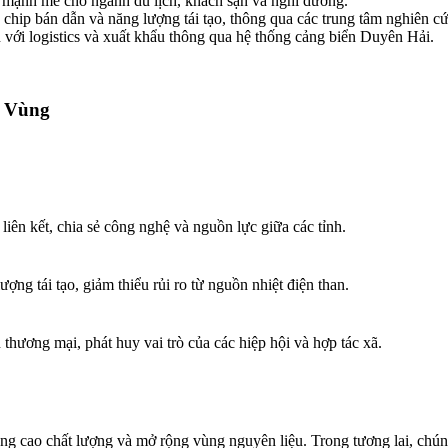
rợ mạnh mẽ cho ngành du lịch, khách sạn và nghỉ dưỡng.
I, chip bán dẫn và năng lượng tái tạo, thông qua các trung tâm nghiên 
với logistics và xuất khẩu thông qua hệ thống cảng biển Duyên Hải.
n Vùng
liên kết, chia sẻ công nghệ và nguồn lực giữa các tỉnh.
ợng tái tạo, giảm thiểu rủi ro từ nguồn nhiệt điện than.
thương mại, phát huy vai trò của các hiệp hội và hợp tác xã.
cao chất lượng và mở rộng vùng nguyên liệu. Trong tương lai, chúng