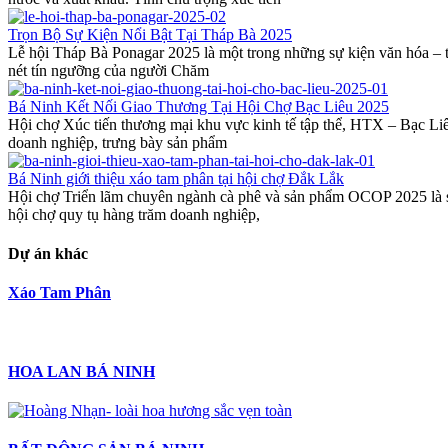
Trọn Bộ Sự Kiện Nổi Bật Tại Tháp Bà 2025
Lễ hội Tháp Bà Ponagar 2025 là một trong những sự kiện văn hóa – t
nét tín ngưỡng của người Chăm
Bá Ninh Kết Nối Giao Thương Tại Hội Chợ Bạc Liêu 2025
Hội chợ Xúc tiến thương mại khu vực kinh tế tập thể, HTX – Bạc Li
doanh nghiệp, trưng bày sản phẩm
Bá Ninh giới thiệu xáo tam phân tại hội chợ Đắk Lắk
Hội chợ Triển lãm chuyên ngành cà phê và sản phẩm OCOP 2025 là s
hội chợ quy tụ hàng trăm doanh nghiệp,
Dự án khác
Xáo Tam Phân
HOA LAN BÁ NINH