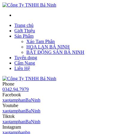
Trang chủ
Giới Thiệu
Sản Phẩm
Xáo Tam Phân
HOA LAN BÁ NINH
BẤT ĐỘNG SẢN BÁ NINH
Tuyển dụng
Cẩm Nang
Liên Hệ
Phone
0342.94.7979
Facebook
xaotamphanBaNinh
Youtube
xaotamphanBaNinh
Tiktok
xaotamphanBaNinh
Instagram
xaotamphanbn