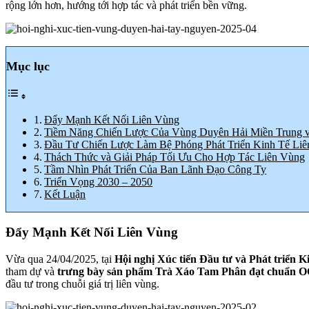
rộng lớn hơn, hướng tới hợp tác và phát triển bền vững.
Mục lục
Đẩy Mạnh Kết Nối Liên Vùng
Tiềm Năng Chiến Lược Của Vùng Duyên Hải Miền Trung 
Đầu Tư Chiến Lược Làm Bệ Phóng Phát Triển Kinh Tế Li
Thách Thức và Giải Pháp Tối Ưu Cho Hợp Tác Liên Vùng
Tầm Nhìn Phát Triển Của Ban Lãnh Đạo Công Ty
Triển Vọng 2030 – 2050
Kết Luận
Đẩy Mạnh Kết Nối Liên Vùng
Vừa qua 24/04/2025, tại
Hội nghị Xúc tiến Đầu tư và Phát triển 
tham dự và
trưng bày sản phẩm Trà Xáo Tam Phân đạt chuẩn O
đầu tư trong chuỗi giá trị liên vùng.