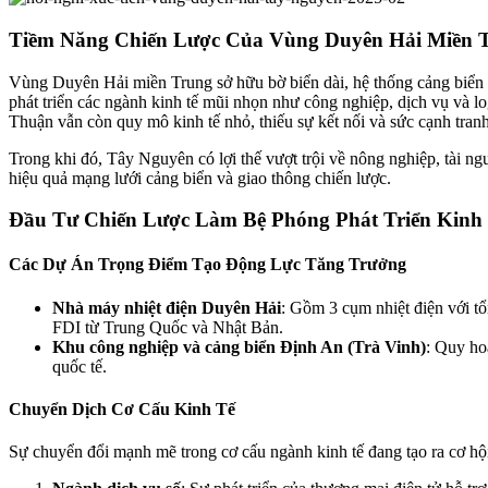
Tiềm Năng Chiến Lược Của Vùng Duyên Hải Miền 
Vùng Duyên Hải miền Trung sở hữu bờ biển dài, hệ thống cảng biển h
phát triển các ngành kinh tế mũi nhọn như công nghiệp, dịch vụ và l
Thuận vẫn còn quy mô kinh tế nhỏ, thiếu sự kết nối và sức cạnh tran
Trong khi đó, Tây Nguyên có lợi thế vượt trội về nông nghiệp, tài nguy
hiệu quả mạng lưới cảng biển và giao thông chiến lược.
Đầu Tư Chiến Lược Làm Bệ Phóng Phát Triển Kinh
Các Dự Án Trọng Điểm Tạo Động Lực Tăng Trưởng
Nhà máy nhiệt điện Duyên Hải
: Gồm 3 cụm nhiệt điện với t
FDI từ Trung Quốc và Nhật Bản.
Khu công nghiệp và cảng biển Định An (Trà Vinh)
: Quy ho
quốc tế.
Chuyển Dịch Cơ Cấu Kinh Tế
Sự chuyển đổi mạnh mẽ trong cơ cấu ngành kinh tế đang tạo ra cơ hộ