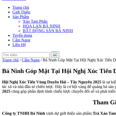
Trang chủ
Giới Thiệu
Sản Phẩm
Xáo Tam Phân
HOA LAN BÁ NINH
BẤT ĐỘNG SẢN BÁ NINH
Tuyển dụng
Cẩm Nang
Liên Hệ
Trang chủ
/
Cẩm Nang
/
Bá Ninh Góp Mặt Tại Hội Nghị Xúc Tiến 
Bá Ninh Góp Mặt Tại Hội Nghị Xúc Tiến 
Hội Nghị Xúc Tiến Vùng Duyên Hải – Tây Nguyên 2025
là sự ki
tác xã và nhà đầu tư chiến lược. Đây là cơ hội vàng để quảng bá sả
2025
cũng góp phần định hình chiến lược chuyển đổi số và phát triể
Tham Gi
Công ty TNHH Bá Ninh
vinh dự giới thiệu sản phẩm
Trà Xáo Ta